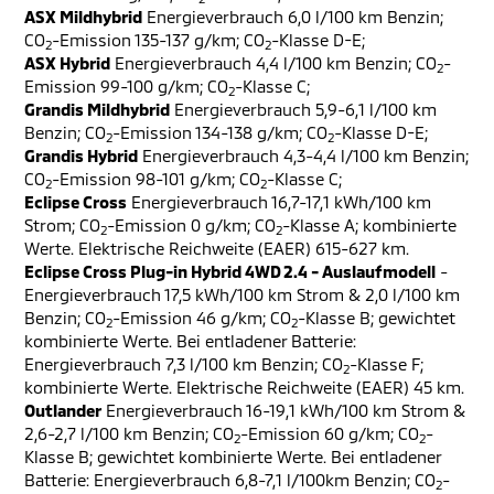
ASX Mildhybrid
Energieverbrauch 6,0 l/100 km Benzin;
CO
-Emission 135-137 g/km; CO
-Klasse D-E;
2
2
ASX Hybrid
Energieverbrauch 4,4 l/100 km Benzin; CO
-
2
Emission 99-100 g/km; CO
-Klasse C;
2
Grandis Mildhybrid
Energieverbrauch 5,9-6,1 l/100 km
Benzin; CO
-Emission 134-138 g/km; CO
-Klasse D-E;
2
2
Grandis Hybrid
Energieverbrauch 4,3-4,4 l/100 km Benzin;
CO
-Emission 98-101 g/km; CO
-Klasse C;
2
2
Eclipse Cross
Energieverbrauch 16,7-17,1 kWh/100 km
Strom; CO
-Emission 0 g/km; CO
-Klasse A; kombinierte
2
2
Werte. Elektrische Reichweite (EAER) 615-627 km.
Eclipse Cross Plug-in Hybrid 4WD 2.4 - Auslaufmodell
-
Energieverbrauch 17,5 kWh/100 km Strom & 2,0 l/100 km
Benzin; CO
-Emission 46 g/km; CO
-Klasse B; gewichtet
2
2
kombinierte Werte. Bei entladener Batterie:
Energieverbrauch 7,3 l/100 km Benzin; CO
-Klasse F;
2
kombinierte Werte. Elektrische Reichweite (EAER) 45 km.
Outlander
Energieverbrauch 16-19,1 kWh/100 km Strom &
2,6-2,7 l/100 km Benzin; CO
-Emission 60 g/km; CO
-
2
2
Klasse B; gewichtet kombinierte Werte. Bei entladener
Batterie: Energieverbrauch 6,8-7,1 l/100km Benzin; CO
-
2