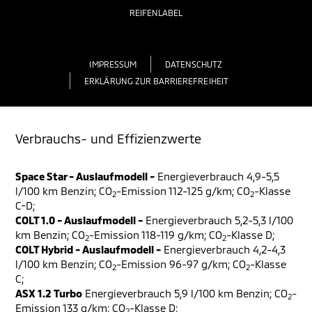
REIFENLABEL
IMPRESSUM
DATENSCHUTZ
ERKLÄRUNG ZUR BARRIEREFREIHEIT
Verbrauchs- und Effizienzwerte
Space Star - Auslaufmodell -
Energieverbrauch 4,9-5,5
l/100 km Benzin; CO
-Emission 112-125 g/km; CO
-Klasse
2
2
C-D;
COLT 1.0 - Auslaufmodell -
Energieverbrauch 5,2-5,3 l/100
km Benzin; CO
-Emission 118-119 g/km; CO
-Klasse D;
2
2
COLT Hybrid - Auslaufmodell -
Energieverbrauch 4,2-4,3
l/100 km Benzin; CO
-Emission 96-97 g/km; CO
-Klasse
2
2
C;
ASX 1.2 Turbo
Energieverbrauch 5,9 l/100 km Benzin; CO
-
2
Emission 133 g/km; CO
-Klasse D;
2